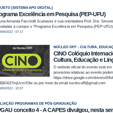
JETO [SISTEMA APO DIGITAL]
ograma Excelência em Pesquisa (PEP-UFU)
luna Amanda Faccirolli Scanavez e sua orientadora Prof. Dra. Sim
vidadas a compor o "Programa Excelência em Pesquisa (PEP-UFU)
/09/2022 - 07:17
NÚCLEO OFF - CULTURA, EDUCA
CINO Colóquio Internaci
Cultura, Educação e Li
O website oficial do evento está e
provisória relativas ao evento pode
https://drive.google.com/drive/u/0
jlG637mjUcmX9w ou por meio do email nucleo.off@gmail.com
/09/2022 - 10:37
ALIAÇÃO PROGRAMAS DE PÓS-GRADUAÇÃO
GAU conceito 4 - A CAPES divulgou, nesta sem