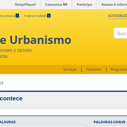
Simplifique!
Comunica BR
Participe
Acesso à infor
ACESSIBILI
ara a busca
3
Ir para o rodapé
4
 e Urbanismo
Buscar
NISMO E DESIGN
NDIA
Serviços
Telefones
Perguntas
CE
contece
ALAVRAS
PALAVRAS-CHAVE