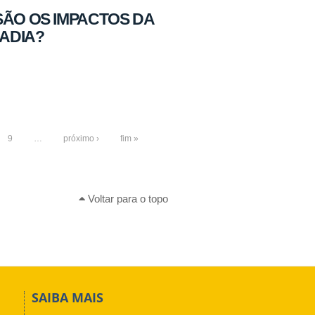
S SÃO OS IMPACTOS DA
RADIA?
9
…
próximo ›
fim »
Voltar para o topo
SAIBA MAIS