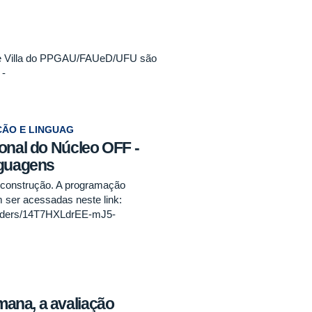
one Villa do PPGAU/FAUeD/UFU são
 -
ÇÃO E LINGUAG
onal do Núcleo OFF -
nguagens
m construção. A programação
m ser acessadas neste link:
/folders/14T7HXLdrEE-mJ5-
ana, a avaliação