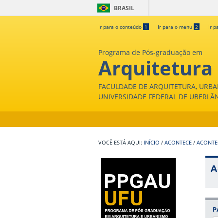
BRASIL
Ir para o conteúdo
1
Ir para o menu
2
Ir p
Programa de Pós-graduação em
Arquitetura
FACULDADE DE ARQUITETURA, URBA
UNIVERSIDADE FEDERAL DE UBERLÂ
INÍCIO
/
ACONTECE
/
ACONTE
A
P