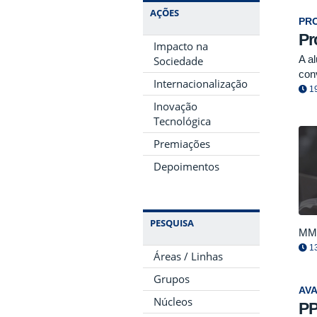
AÇÕES
PRO
Pr
Impacto na
A a
Sociedade
con
Internacionalização
19
Inovação
Tecnológica
Premiações
Depoimentos
PESQUISA
MMB
13
Áreas / Linhas
Grupos
AV
Núcleos
PP