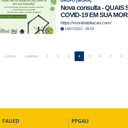
GRUPO [MORA]
Nova consulta - QUAI
COVID-19 EM SUA MO
https://morahabitacao.com/
18/07/2022 - 08:03
« início
‹ anterior
1
2
3
4
5
6
7
8
FAUED
PPGAU