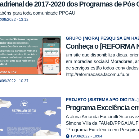
adrienal de 2017-2020 dos Programas de Pós G
abéns para toda comunidade PPGAU.
/09/2022 - 13:12
GRUPO [MORA] PESQUISA EM HA
Conheça o [REFORMA 
um site que disponibiliza dicas, or
em moradias sociais! Moradores, arq
de serviços estão todos convidados
http://reformacasa.facom.ufu.br
/09/2022 - 10:37
PROJETO [SISTEMA APO DIGITAL]
Programa Excelência e
A aluna Amanda Faccirolli Scanavez 
Simone Villa da FAUeD/PPGAU/UFU
"Programa Excelência em Pesquis
19/08/2022 - 10:04