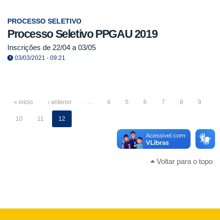
PROCESSO SELETIVO
Processo Seletivo PPGAU 2019
Inscrições de 22/04 a 03/05
03/03/2021 - 09:21
« início
‹ anterior
…
4
5
6
7
8
9
10
11
12
Voltar para o topo