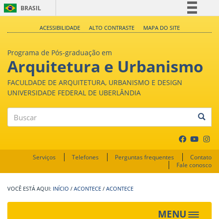
BRASIL
Simplifique!
ACESSIBILIDADE
ALTO CONTRASTE
MAPA DO SITE
Comunica BR
Programa de Pós-graduação em
Participe
Arquitetura e Urbanismo
Acesso à informação
FACULDADE DE ARQUITETURA, URBANISMO E DESIGN
Legislação
UNIVERSIDADE FEDERAL DE UBERLÂNDIA
Canais
Buscar
Serviços
Telefones
Perguntas frequentes
Contato
Fale conosco
INÍCIO
/
ACONTECE
/
ACONTECE
MENU
Toggle