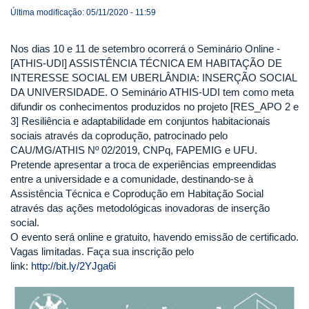
Última modificação: 05/11/2020 - 11:59
Nos dias 10 e 11 de setembro ocorrerá o Seminário Online -
[ATHIS-UDI] ASSISTÊNCIA TÉCNICA EM HABITAÇÃO DE
INTERESSE SOCIAL EM UBERLÂNDIA: INSERÇÃO SOCIAL
DA UNIVERSIDADE. O Seminário ATHIS-UDI tem como meta
difundir os conhecimentos produzidos no projeto [RES_APO 2 e
3] Resiliência e adaptabilidade em conjuntos habitacionais
sociais através da coprodução, patrocinado pelo
CAU/MG/ATHIS Nº 02/2019, CNPq, FAPEMIG e UFU.
Pretende apresentar a troca de experiências empreendidas
entre a universidade e a comunidade, destinando-se à
Assistência Técnica e Coprodução em Habitação Social
através das ações metodológicas inovadoras de inserção
social.
O evento será online e gratuito, havendo emissão de certificado.
Vagas limitadas. Faça sua inscrição pelo
link:
http://bit.ly/2YJga6i