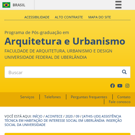
BRASIL
Simplifique!
ACESSIBILIDADE
ALTO CONTRASTE
MAPA DO SITE
Comunica BR
Programa de Pós-graduação em
Participe
Arquitetura e Urbanismo
Acesso à informação
FACULDADE DE ARQUITETURA, URBANISMO E DESIGN
Legislação
UNIVERSIDADE FEDERAL DE UBERLÂNDIA
Canais
Buscar
Serviços
Telefones
Perguntas frequentes
Contato
Fale conosco
INÍCIO
/
ACONTECE
/
2020
/
09
/
[ATHIS-UDI] ASSISTÊNCIA
TÉCNICA EM HABITAÇÃO DE INTERESSE SOCIAL EM UBERLÂNDIA: INSERÇÃO
SOCIAL DA UNIVERSIDADE