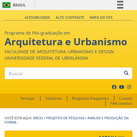
BRASIL
Simplifique!
ACESSIBILIDADE
ALTO CONTRASTE
MAPA DO SITE
Comunica BR
Programa de Pós-graduação em
Participe
Arquitetura e Urbanismo
Acesso à informação
FACULDADE DE ARQUITETURA, URBANISMO E DESIGN
Legislação
UNIVERSIDADE FEDERAL DE UBERLÂNDIA
Canais
Buscar
Serviços
Telefones
Perguntas frequentes
Contato
Fale conosco
INÍCIO
/
PROJETOS DE PESQUISA
/
ANÁLISE E PRODUÇÃO DA
FORMA